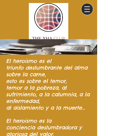
El heroísmo
es el
triunfo
deslumbrante del
alma
sobre la carne,
esto es sobre el temor,
temor a la pobreza,
al
sufrimiento,
a la calumnia,
a la
enfermedad,
al aislamiento y a la muerte…
El heroísmo es la
conciencia
deslumbradora y
gloriosa del valor.