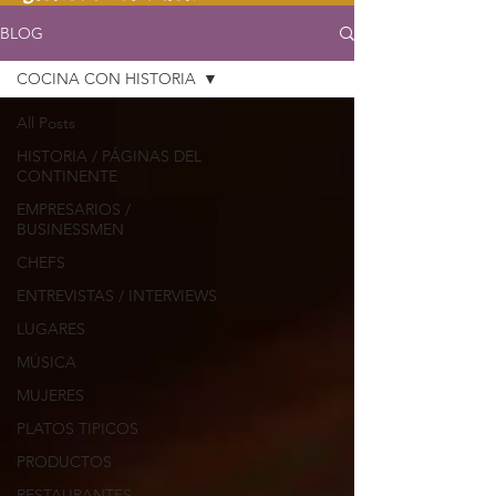
BLOG
COCINA CON HISTORIA
All Posts
HISTORIA / PÁGINAS DEL
CONTINENTE
EMPRESARIOS /
BUSINESSMEN
CHEFS
ENTREVISTAS / INTERVIEWS
LUGARES
MÚSICA
MUJERES
PLATOS TIPICOS
PRODUCTOS
RESTAURANTES