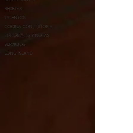
RECETAS
TALENTOS
COCINA CON HISTORIA
EDITORIALES Y NOTAS
SERVICIOS
LONG ISLAND