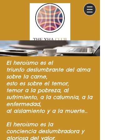
El heroísmo
es el
triunfo
deslumbrante del
alma
sobre la carne,
esto es sobre el temor,
temor a la pobreza,
al
sufrimiento,
a la calumnia,
a la
enfermedad,
al aislamiento y a la muerte…
El heroísmo es la
conciencia
deslumbradora y
gloriosa del valor.