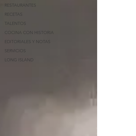
RESTAURANTES
RECETAS
TALENTOS
COCINA CON HISTORIA
EDITORIALES Y NOTAS
SERVICIOS
LONG ISLAND