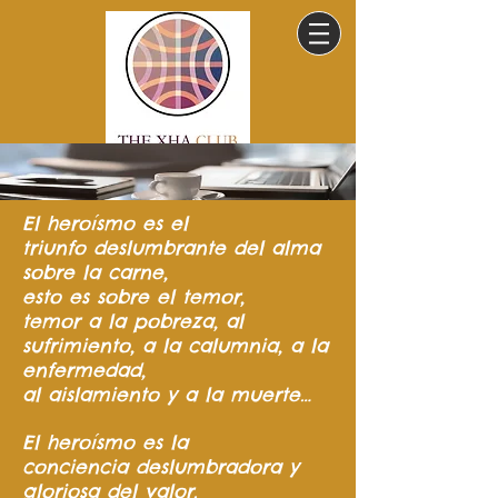
El heroísmo
es el
triunfo
deslumbrante del
alma
sobre la carne,
esto es sobre el temor,
temor a la pobreza,
al
sufrimiento,
a la calumnia,
a la
enfermedad,
al aislamiento y a la muerte…
El heroísmo es la
conciencia
deslumbradora y
gloriosa del valor.