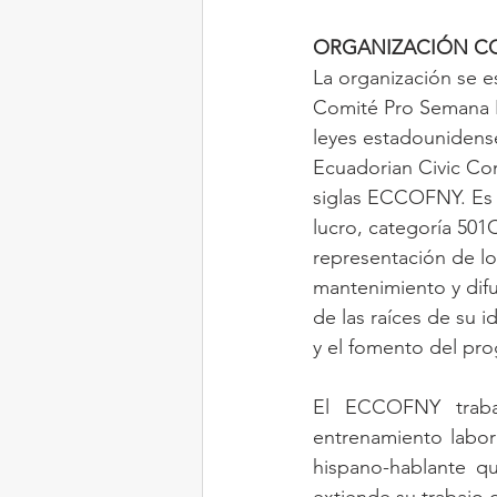
ORGANIZACIÓN C
La organización se e
Comité Pro Semana Ec
leyes estadounidens
Ecuadorian Civic Com
siglas ECCOFNY. Es u
lucro, categoría 501C
representación de lo
mantenimiento y difus
de las raíces de su 
y el fomento del pro
El ECCOFNY trabaj
entrenamiento labora
hispano-hablante q
extiende su trabajo 