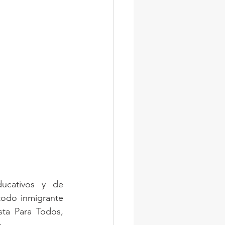
cativos y de 
todo inmigrante 
ta Para Todos, 
.