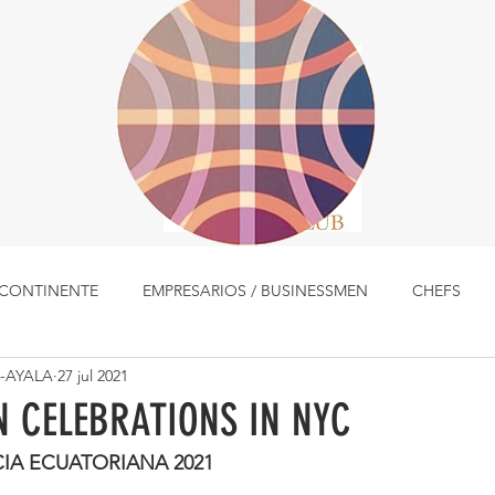
L CONTINENTE
EMPRESARIOS / BUSINESSMEN
CHEFS
-AYALA
27 jul 2021
LUGARES
MÚSICA
MUJERES
PLATOS TIPICOS
 CELEBRATIONS IN NYC
IA ECUATORIANA 2021
TALENTOS
COCINA CON HISTORIA
EDITORIALES Y 