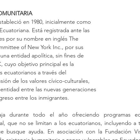
OMUNITARIA
stableció en 1980, inicialmente como 
uatoriana. Está registrada ante las 
es por su nombre en inglés The 
mittee of New York Inc., por sus 
na entidad apolítica, sin fines de 
, cuyo objetivo principal es la 
s ecuatorianos a través del 
ión de los valores cívico-culturales, 
identidad entre las nuevas generaciones 
greso entre los inmigrantes.
a durante todo el año ofreciendo programas edu
l, que no se limitan a los ecuatorianos, incluyendo a 
ue busque ayuda. En asociación con la Fundación Vis
de asistencia humanitaria a zonas vulnerables en Ecuador