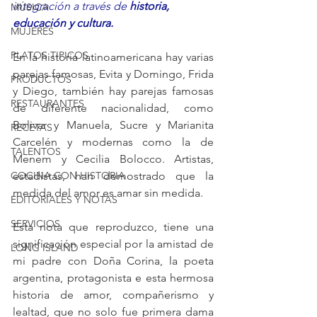
integración a través de 
historia, 
MÚSICA
educación y cultura.
MUJERES
PLATOS TIPICOS
En la historia latinoamericana hay varias 
parejas famosas, Evita y Domingo, Frida 
PRODUCTOS
y Diego, también hay parejas famosas 
RESTAURANTES
de diferente nacionalidad, como 
Bolivar y Manuela, Sucre y Marianita 
RECETAS
Carcelén y modernas como la de 
TALENTOS
Menem y Cecilia Bolocco. Artistas, 
COCINA CON HISTORIA
estadistas, han demostrado que la 
medida del amor es amar sin medida.
EDITORIALES Y NOTAS
SERVICIOS
Esta nota que reproduzco, tiene una 
significación especial por la amistad de 
LONG ISLAND
mi padre con Doña Corina, la poeta 
argentina, protagonista e esta hermosa 
historia de amor, compañerismo y 
lealtad, que no solo fue primera dama 