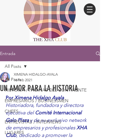
Entrada
All Posts
XIMENA HIDALGO-AYALA
All Posts
16 feb 2021
UN AMOR PARA LA HISTORIA
HISTORIA / PÁGINAS DEL CONTINENTE
Por 
Ximena Hidalgo Ayala
EMPRESARIOS / BUSINESSMEN
Historiadora, fundadora y directora 
CHEFS
ejecutiva del 
Comité Internacional 
Galo Plaza
 y de su exclusivo network 
ENTREVISTAS / INTERVIEWS
de empresarios y profesionales 
XHA 
LUGARES
Club
, dedicado a promover la 