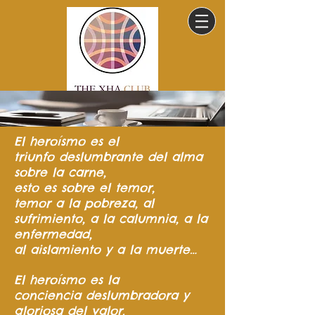
El heroísmo
es el
triunfo
deslumbrante del
alma
sobre la carne,
esto es sobre el temor,
temor a la pobreza,
al
sufrimiento,
a la calumnia,
a la
enfermedad,
al aislamiento y a la muerte…
El heroísmo es la
conciencia
deslumbradora y
gloriosa del valor.