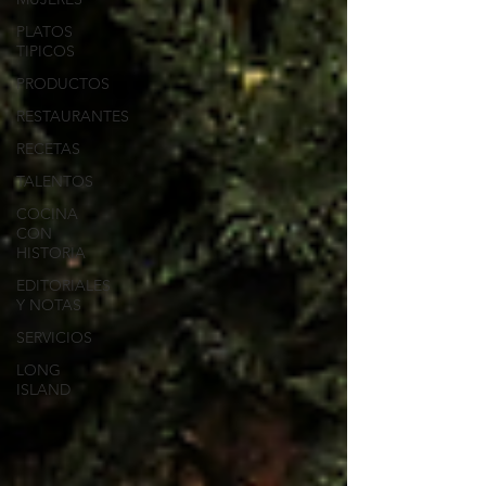
PLATOS
TIPICOS
PRODUCTOS
RESTAURANTES
RECETAS
TALENTOS
COCINA
CON
HISTORIA
EDITORIALES
Y NOTAS
SERVICIOS
LONG
ISLAND