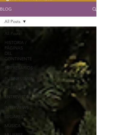
BLOG
All Posts
All Posts
HISTORIA /
PÁGINAS
DEL
CONTINENTE
EMPRESARIOS
/
BUSINESSMEN
CHEFS
ENTREVISTAS
/
INTERVIEWS
LUGARES
MÚSICA
MUJERES