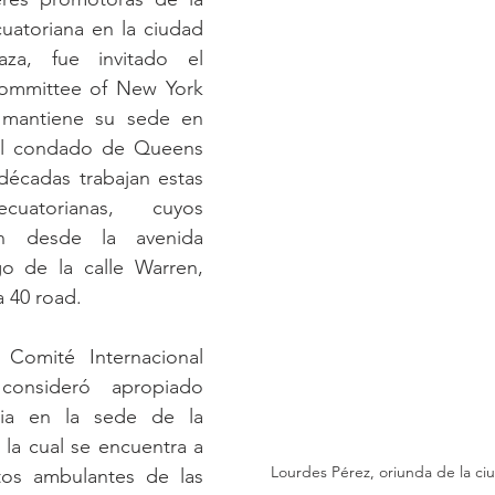
cuatoriana en la ciudad 
za, fue invitado el 
Committee of New York 
mantiene su sede en 
el condado de Queens 
écadas trabajan estas 
uatorianas, cuyos 
n desde la avenida 
go de la calle Warren, 
a 40 road.
 Comité Internacional 
consideró apropiado 
nia en la sede de la 
 la cual se encuentra a 
Lourdes Pérez, oriunda de la c
os ambulantes de las 