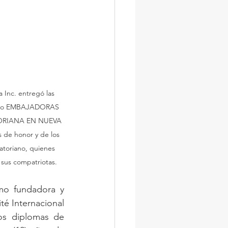
a Inc. entregó las 
ndo EMBAJADORAS 
ORIANA EN NUEVA 
 de honor y de los 
atoriano, quienes 
 sus compatriotas.
mo fundadora y 
té Internacional 
os diplomas de 