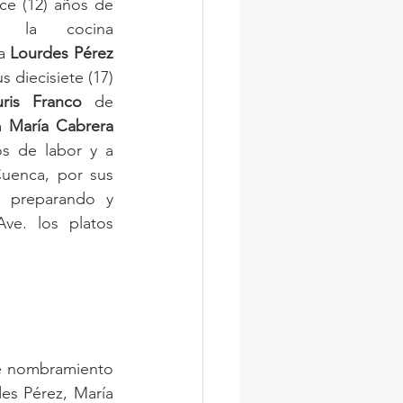
e (12) años de 
o la cocina 
a 
Lourdes Pérez
 diecisiete (17) 
ris Franco
 de 
a 
María Cabrera
por sus dieciocho (18) años de labor y a 
uenca, por sus 
, preparando y 
ve. los platos 
e nombramiento 
s Pérez, María 