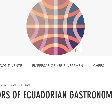
L CONTINENTE
EMPRESARIOS / BUSINESSMEN
CHEFS
-AYALA
21 oct 2021
LUGARES
MÚSICA
MUJERES
PLATOS TIPICOS
RS OF ECUADORIAN GASTRONOM
TALENTOS
COCINA CON HISTORIA
EDITORIALES Y 