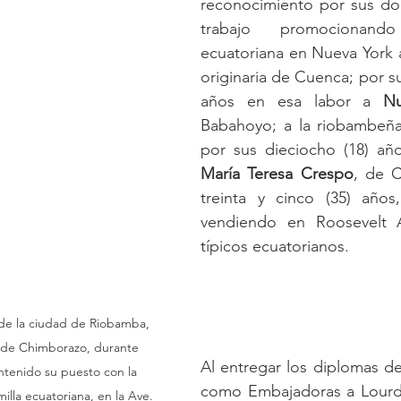
reconocimiento por sus doc
trabajo promocionand
ecuatoriana en Nueva York 
originaria de Cuenca; por sus
años en esa labor a 
Nu
Babahoyo; a la riobambeñ
María Teresa Crespo
, de C
treinta y cinco (35) años
vendiendo en Roosevelt A
típicos ecuatorianos.
de la ciudad de Riobamba, 
a de Chimborazo, durante 
Al entregar los diplomas d
tenido su puesto con la 
como Embajadoras a Lourde
milla ecuatoriana, en la Ave. 