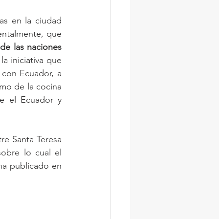
s en la ciudad 
natal de Galo Plaza, labor que realiza desde el 2013 y considerando fundamentalmente, que 
de las naciones 
a iniciativa que 
con Ecuador, a 
mo de la cocina 
e el Ecuador y 
re Santa Teresa 
obre lo cual el 
ha publicado en 