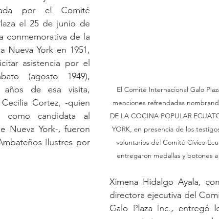
zada por el Comité 
laza el 25 de junio de 
ca conmemorativa de la 
 a Nueva York en 1951, 
itar asistencia por el 
ato (agosto 1949), 
años de esa visita, 
El Comité Internacional Galo Plaz
ecilia Cortez, -quien 
menciones refrendadas nombra
o como candidata al 
DE LA COCINA POPULAR ECUAT
e Nueva York-, fueron 
YORK, en presencia de los testigos
mbateños Ilustres por 
voluntarios del Comité Cívico Ecu
entregaron medallas y botones a
Ximena Hidalgo Ayala, co
directora ejecutiva del Comi
Galo Plaza Inc., entregó l