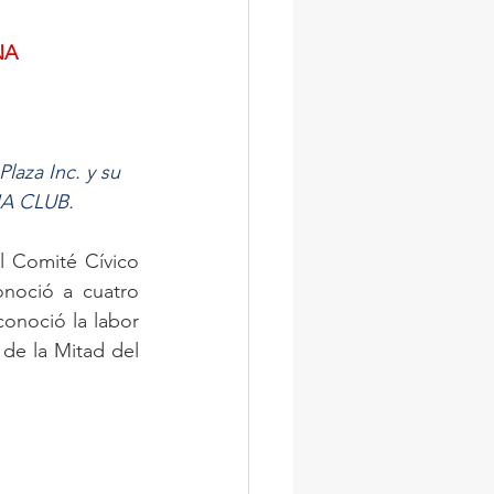
NA
laza Inc. y su 
HA CLUB.
l Comité Cívico 
noció a cuatro 
onoció la labor 
e la Mitad del 