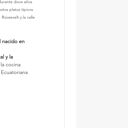
 durante doce años 
tos platos típicos 
Roosevelt y la calle 
l nacido en 
 
l y la 
la cocina 
 Ecuatoriana 