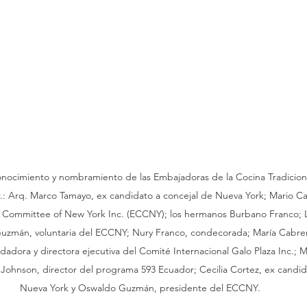
onocimiento y nombramiento de las Embajadoras de la Cocina Tradiciona
.: Arq. Marco Tamayo, ex candidato a concejal de Nueva York; Mario Cal
c Committee of New York Inc. (ECCNY); los hermanos Burbano Franco; L
uzmán, voluntaria del ECCNY; Nury Franco, condecorada; María Cabre
adora y directora ejecutiva del Comité Internacional Galo Plaza Inc.; M
Johnson, director del programa 593 Ecuador; Cecilia Cortez, ex candid
Nueva York y Oswaldo Guzmán, presidente del ECCNY.