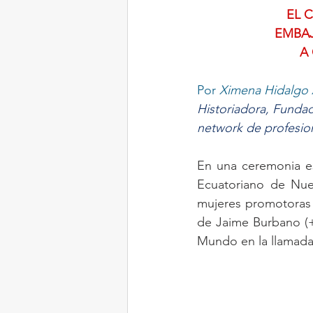
EL 
EMBAJ
LONG ISLAND
A
Por 
Ximena Hidalgo 
Historiadora, Fundad
network de profesio
En una ceremonia es
Ecuatoriano de Nuev
mujeres promotoras d
de Jaime Burbano (+
Mundo en la llamada