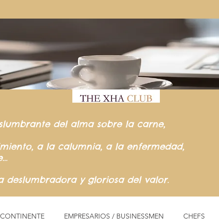
slumbrante del
alma sobre la carne,
rimiento,
a la calumnia,
a la enfermedad,
e…
ia
deslumbradora y gloriosa del valor.
L CONTINENTE
EMPRESARIOS / BUSINESSMEN
CHEFS