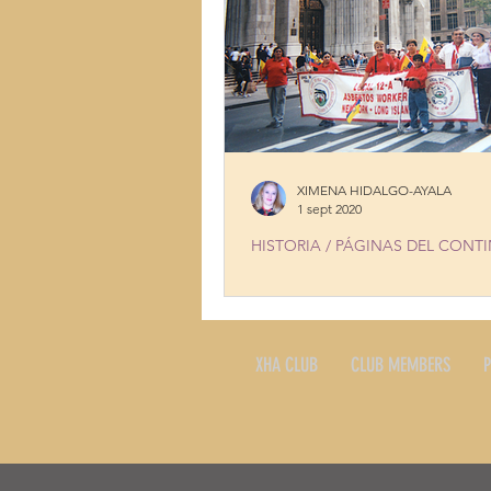
XIMENA HIDALGO-AYALA
1 sept 2020
HISTORIA / PÁGINAS DEL CONT
LABOR DAY IN NEW YORK
XHA CLUB
CLUB MEMBERS
P