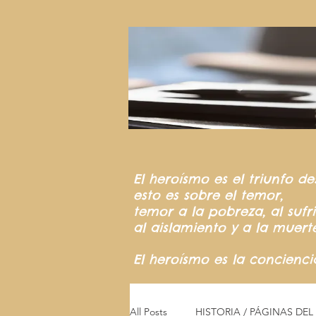
El heroísmo
es el triunfo
de
esto es sobre el temor,
temor a la pobreza,
al suf
al aislamiento y a la muert
El heroísmo es la concienc
All Posts
HISTORIA / PÁGINAS DE