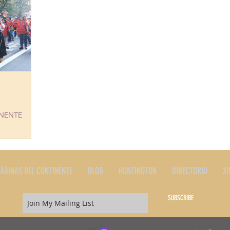
INENTE
ÁGINAS DEL CONTINENTE
BLOG
HUNTINGTON
DIRECTORIO
XI
SUBSCRIBE