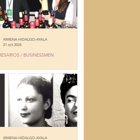
XIMENA HIDALGO-AYALA
21 oct 2025
RESARIOS / BUSINESSMEN
E WINE FESTIVAL 2025: A
EBRATION OF PRISTINE CHILEAN
ROIR
XIMENA HIDALGO-AYALA