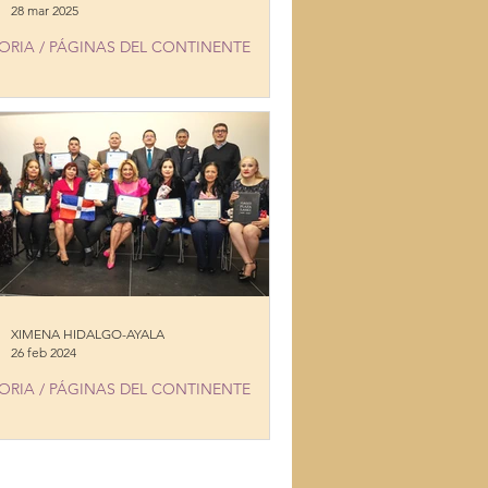
28 mar 2025
ORIA / PÁGINAS DEL CONTINENTE
EN DOING GOOD THINGS
XIMENA HIDALGO-AYALA
26 feb 2024
ORIA / PÁGINAS DEL CONTINENTE
YEARS PROMOTING INCLUSION