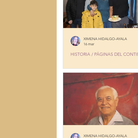
XIMENA HIDALGO-AYALA
16 mar
HISTORIA / PÁGINAS DEL CONT
EVA’S X CINCO DE MAYO: SUPE
AND HEALTHY SINCE 1978
XIMENA HIDALGO-AYALA