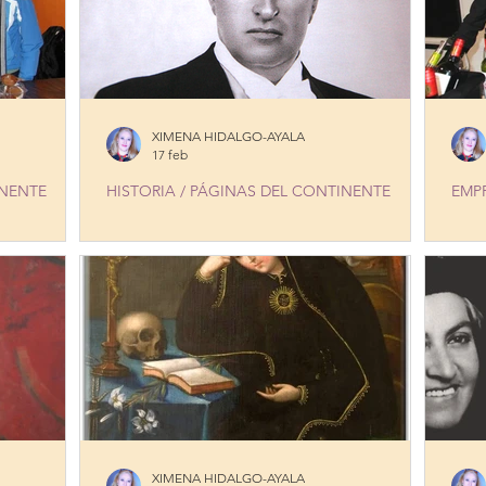
XIMENA HIDALGO-AYALA
17 feb
INENTE
HISTORIA / PÁGINAS DEL CONTINENTE
EMP
RB, FRESH
HAPPY 120th BIRTHDAY GALO PLAZA!
CHIL
CEL
TER
XIMENA HIDALGO-AYALA