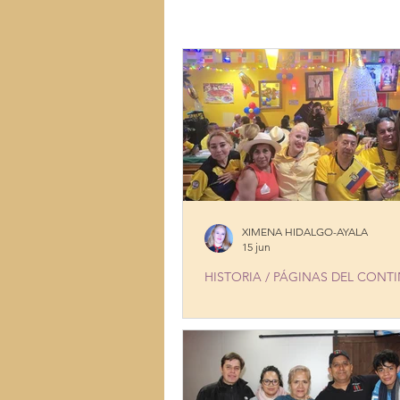
LUGARES
MÚSICA
MUJ
TALENTOS
COCINA CON HI
XIMENA HIDALGO-AYALA
15 jun
HISTORIA / PÁGINAS DEL CONT
19 YEARS OF EXCELLENCE: A H
TRIBUTE DURING ECUADOR’S 
WORLD CUP