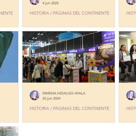
4 jun 2025
INENTE
HISTORIA / PÁGINAS DEL CONTINENTE
HIST
MARIANA DE JESÚS, a woman of action
WOM
XIMENA HIDALGO-AYALA
25 jun 2024
HISTORIA / PÁGINAS DEL CONTINENTE
HIST
AN A
ECUADOR, IMPONENTE!
20 