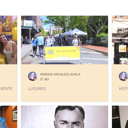
ERES
PLATOS TIPICOS
PRODUCTOS
RESTAURANTE
STORIA
EDITORIALES Y NOTAS
SERVICIOS
LONG I
XIMENA HIDALGO-AYALA
27 abr
INENTE
LUGARES
HIST
ISTORIC
SANT JORDI BLOOMS IN THE WEST
EVA
FIFTH
VILLAGE
VIL