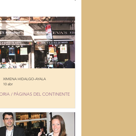
S
RECETAS
SLAND
XIMENA HIDALGO-AYALA
10 abr
ORIA / PÁGINAS DEL CONTINENTE
'S X CINCO DE MAYO IN GREENWICH
LAGE