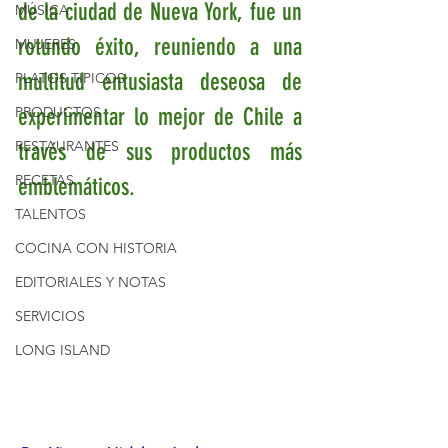
de la ciudad de Nueva York, fue un 
MÚSICA
rotundo éxito, reuniendo a una 
MUJERES
multitud entusiasta deseosa de 
PLATOS TIPICOS
PRODUCTOS
experimentar lo mejor de Chile a 
RESTAURANTES
través de sus productos más 
RECETAS
emblemáticos.
TALENTOS
COCINA CON HISTORIA
EDITORIALES Y NOTAS
SERVICIOS
LONG ISLAND