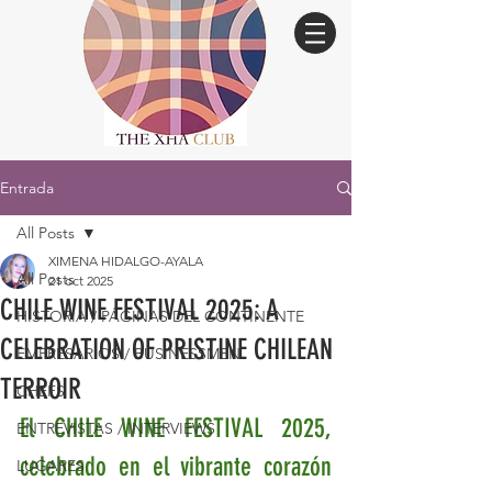
Entrada
All Posts
XIMENA HIDALGO-AYALA
All Posts
21 oct 2025
CHILE WINE FESTIVAL 2025: A
HISTORIA / PÁGINAS DEL CONTINENTE
CELEBRATION OF PRISTINE CHILEAN
EMPRESARIOS / BUSINESSMEN
TERROIR
CHEFS
El CHILE WINE FESTIVAL 2025, 
ENTREVISTAS / INTERVIEWS
celebrado en el vibrante corazón 
LUGARES