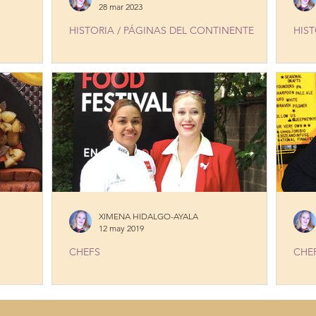
28 mar 2023
HISTORIA / PÁGINAS DEL CONTINENTE
HIST
CELEBRATING AREQUIPA IN NEW YORK
MI 
XIMENA HIDALGO-AYALA
12 may 2019
CHEFS
CHE
MARÍA MARTE, SHINING IN EUROPE
MIGU
how