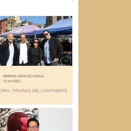
S
RECETAS
SLAND
XIMENA HIDALGO-AYALA
12 oct 2023
ORIA / PÁGINAS DEL CONTINENTE
M CARTAGENA TO NEW YORK