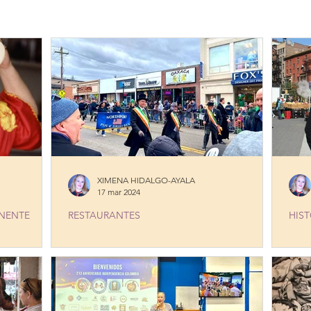
ERES
PLATOS TIPICOS
PRODUCTOS
RESTAURANTE
STORIA
EDITORIALES Y NOTAS
SERVICIOS
LONG I
XIMENA HIDALGO-AYALA
17 mar 2024
INENTE
RESTAURANTES
HIST
GENTINA
SAN PATRICIO A LO LATINO
FRO