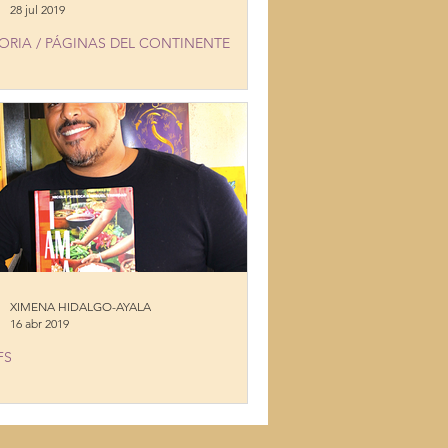
28 jul 2019
ORIA / PÁGINAS DEL CONTINENTE
HISTORIA DE AMOR CON PERÚ
XIMENA HIDALGO-AYALA
16 abr 2019
FS
EL TRINIDAD, I’m Filipino and this is
 we cook