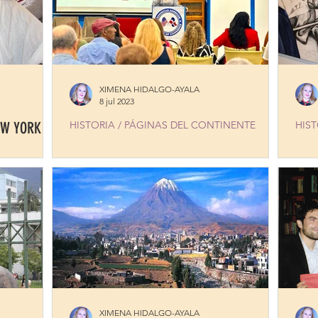
XIMENA HIDALGO-AYALA
8 jul 2023
EW YORK
HISTORIA / PÁGINAS DEL CONTINENTE
HIST
COLOMBIAN CELEBRATIONS IN NEW YORK
DAN
de B
XIMENA HIDALGO-AYALA