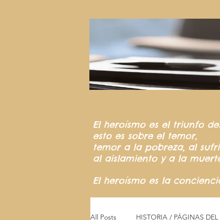
El heroísmo
es el triunfo
de
esto es sobre el temor,
temor a la pobreza,
al suf
al aislamiento y a la muert
El heroísmo es la concienc
All Posts
HISTORIA / PÁGINAS DE