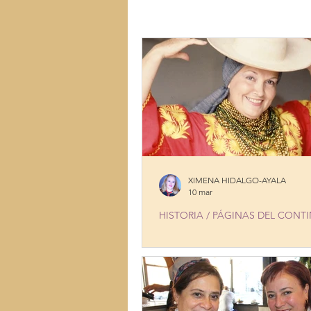
LUGARES
MÚSICA
MUJ
TALENTOS
COCINA CON HI
XIMENA HIDALGO-AYALA
10 mar
HISTORIA / PÁGINAS DEL CONT
OLGA GUTIÉRREZ, LA VOZ AR
MÁS FAMOSA DE ECUADOR