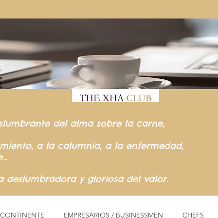
slumbrante del
alma sobre la carne,
rimiento,
a la calumnia,
a la enfermedad,
e…
ia
deslumbradora y gloriosa del valor.
L CONTINENTE
EMPRESARIOS / BUSINESSMEN
CHEFS