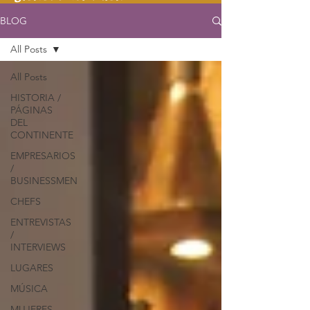
BLOG
All Posts
All Posts
HISTORIA /
PÁGINAS
DEL
CONTINENTE
EMPRESARIOS
/
BUSINESSMEN
CHEFS
ENTREVISTAS
/
INTERVIEWS
LUGARES
MÚSICA
MUJERES