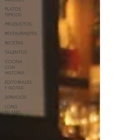
PLATOS
TIPICOS
PRODUCTOS
RESTAURANTES
RECETAS
TALENTOS
COCINA
CON
HISTORIA
EDITORIALES
Y NOTAS
SERVICIOS
LONG
ISLAND