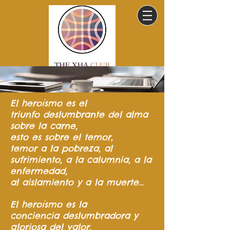
El heroísmo
es el
triunfo
deslumbrante del
alma
sobre la carne,
esto es sobre el temor,
temor a la pobreza,
al
sufrimiento,
a la calumnia,
a la
enfermedad,
al aislamiento y a la muerte…
El heroísmo es la
conciencia
deslumbradora y
gloriosa del valor.