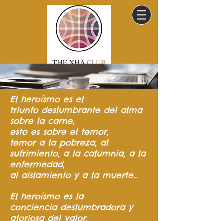
El heroísmo
es el
triunfo
deslumbrante del
alma
sobre la carne,
esto es sobre el temor,
temor a la pobreza,
al
sufrimiento,
a la calumnia,
a la
enfermedad,
al aislamiento y a la muerte…
El heroísmo es la
conciencia
deslumbradora y
gloriosa del valor.