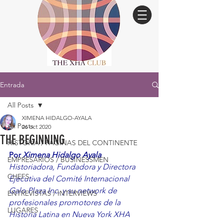
Entrada
All Posts
XIMENA HIDALGO-AYALA
All Posts
26 oct 2020
THE BEGINNING
HISTORIA / PÁGINAS DEL CONTINENTE
Por 
Ximena Hidalgo Ayala
EMPRESARIOS / BUSINESSMEN
Historiadora, Fundadora y Directora 
CHEFS
Ejecutiva del Comité Internacional 
Galo Plaza Inc. y su network de 
ENTREVISTAS / INTERVIEWS
profesionales promotores de la 
LUGARES
Historia Latina en Nueva York XHA 