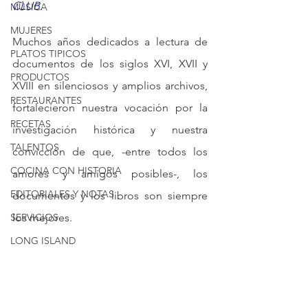
CLUB.
MÚSICA
MUJERES
Muchos años dedicados a lectura de 
PLATOS TIPICOS
documentos de los siglos XVI, XVII y 
PRODUCTOS
XVIII en silenciosos y amplios archivos, 
RESTAURANTES
fortalecieron nuestra vocación por la 
RECETAS
investigación histórica y nuestra 
TALENTOS
convicción de que, -entre todos los 
COCINA CON HISTORIA
amores y amigos posibles-, los 
EDITORIALES Y NOTAS
documentos y los libros son siempre 
SERVICIOS
los mejores.
LONG ISLAND