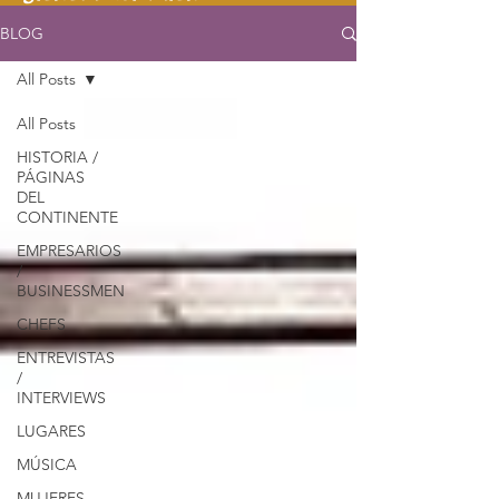
BLOG
All Posts
All Posts
HISTORIA /
PÁGINAS
DEL
CONTINENTE
EMPRESARIOS
/
BUSINESSMEN
CHEFS
ENTREVISTAS
/
INTERVIEWS
LUGARES
MÚSICA
MUJERES