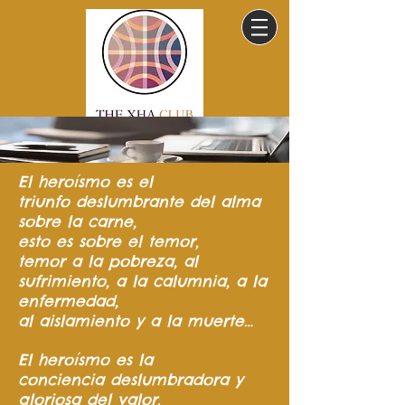
El heroísmo
es el
triunfo
deslumbrante del
alma
sobre la carne,
esto es sobre el temor,
temor a la pobreza,
al
sufrimiento,
a la calumnia,
a la
enfermedad,
al aislamiento y a la muerte…
El heroísmo es la
conciencia
deslumbradora y
gloriosa del valor.