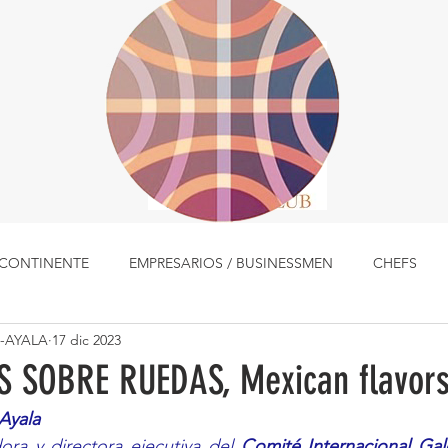
L CONTINENTE
EMPRESARIOS / BUSINESSMEN
CHEFS
-AYALA
17 dic 2023
LUGARES
MÚSICA
MUJERES
PLATOS TIPICOS
 SOBRE RUEDAS, Mexican flavor
Ayala
TALENTOS
COCINA CON HISTORIA
EDITORIALES Y 
ora y directora ejecutiva del 
Comité Internacional Gal