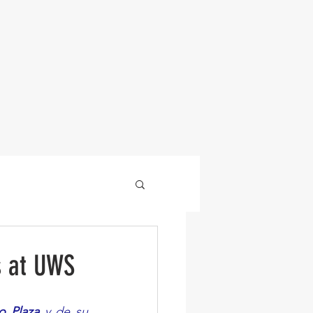
PRODUCTOS
s at UWS
NOTAS
SERVICIOS
o Plaza
 y de su 