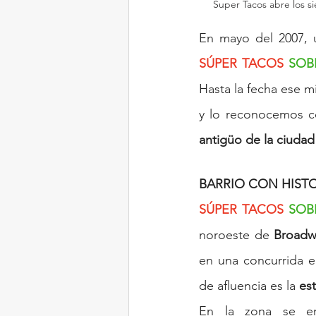
Super Tacos abre los s
En mayo del 2007, 
SÚPER TACOS
 SOB
Hasta la fecha ese 
y lo reconocemos 
antigüo de la ciuda
BARRIO CON HIST
SÚPER TACOS
 SOB
noroeste de 
Broadwa
en una concurrida e 
de afluencia es la 
est
En la zona se enc