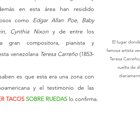
emás en esta área han residido 
mosos como 
Edgar Allan Poe, Baby 
in, Cynthia Nixon
 y de entre los 
El lugar donde 
 la gran compositora, pianista y 
famosa artista v
sta venezolana 
Teresa Carreño
 (1853-
Teresa Carreño,
vuelta de d
diariament
aben es que esta era una zona con 
noamericana y el testimonio de las 
ER TACOS
 SOBRE RUEDAS
 lo confirma.