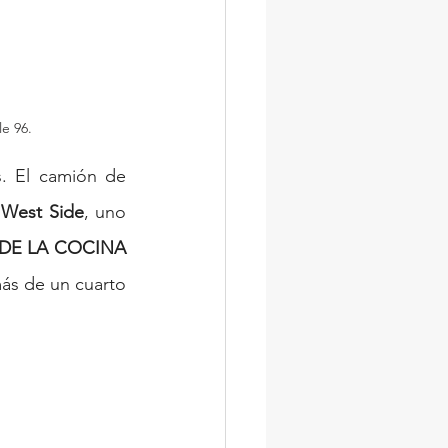
e 96.
. El camión de 
 West Side
, uno 
E LA COCINA 
más de un cuarto 