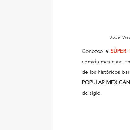
Upper West 
Conozco a 
SÚPER 
comida mexicana en B
de los históricos ba
POPULAR MEXICA
de siglo.