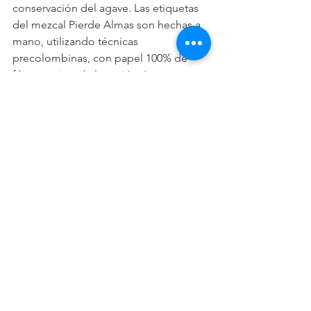
conservación del agave. Las etiquetas 
del mezcal Pierde Almas son hechas a 
mano, utilizando técnicas 
precolombinas, con papel 100% de 
fibras nativas de la región. La empresa 
fundada en 1992 ha comenzado a 
producir además whisky de maíz nativo 
de Oaxaca, pero de eso les contamos 
más en una próxima ocasión...
Mientras tanto para el frio, como en 
Oaxaca
, nos tomamos un café con 
mezcal.
            Salud!!!
© 2018 Ximena Hidalgo Ayala. All 
Rights Reserved.
#MezcalPierdeAlmas
#Mezcal
#Oaxaca