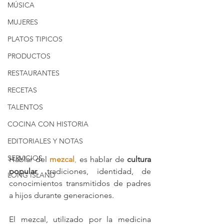
MÚSICA
MUJERES
PLATOS TIPICOS
PRODUCTOS
RESTAURANTES
RECETAS
TALENTOS
COCINA CON HISTORIA
EDITORIALES Y NOTAS
SERVICIOS
Hablar del 
mezcal
,
 es hablar de 
cultura 
popular
, tradiciones, identidad, de 
LONG ISLAND
conocimientos transmitidos de padres 
a hijos durante generaciones.
El mezcal, utilizado por la medicina 