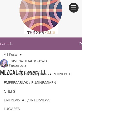
Entrada
All Posts
XIMENA HIDALGO-AYALA
All Posts
2 ene 2018
MEZCAL for every ill…
HISTORIA / PÁGINAS DEL CONTINENTE
EMPRESARIOS / BUSINESSMEN
CHEFS
ENTREVISTAS / INTERVIEWS
LUGARES