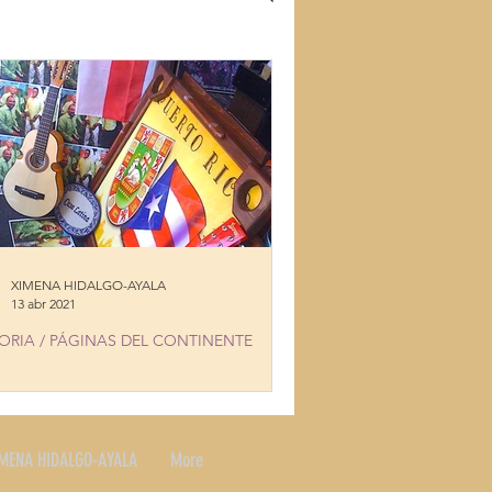
S
RECETAS
SLAND
XIMENA HIDALGO-AYALA
13 abr 2021
ORIA / PÁGINAS DEL CONTINENTE
A LATINA 57 YEARS
MENA HIDALGO-AYALA
More