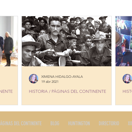
ERES
PLATOS TIPICOS
PRODUCTOS
RESTAURANTE
STORIA
EDITORIALES Y NOTAS
SERVICIOS
LONG I
XIMENA HIDALGO-AYALA
19 abr 2021
INENTE
HISTORIA / PÁGINAS DEL CONTINENTE
HIST
K
BORINQUENEERS O BORINQUEÑOS, UNA
CAS
CELEBRACIÓN HISTÓRICA
ÁGINAS DEL CONTINENTE
BLOG
HUNTINGTON
DIRECTORIO
XI