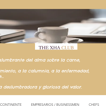
slumbrante del
alma sobre la carne,
rimiento,
a la calumnia,
a la enfermedad,
e…
ia
deslumbradora y gloriosa del valor.
L CONTINENTE
EMPRESARIOS / BUSINESSMEN
CHEFS