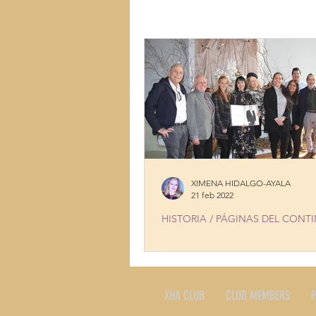
LUGARES
MÚSICA
MUJ
TALENTOS
COCINA CON HI
XIMENA HIDALGO-AYALA
21 feb 2022
HISTORIA / PÁGINAS DEL CONT
PRESIDENT'S DAY IN NEW YOR
XHA CLUB
CLUB MEMBERS
P