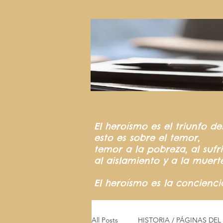
El heroísmo
es el triunfo
de
esto es sobre el temor,
temor a la pobreza,
al suf
al aislamiento y a la muert
El heroísmo es la concienc
All Posts
HISTORIA / PÁGINAS DE