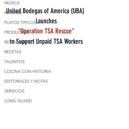
MÚSICA
United Bodegas of America (UBA) 
MUJERES
Launches
PLATOS TIPICOS
“Operation TSA Rescue”
PRODUCTOS
to Support Unpaid TSA Workers
RESTAURANTES
RECETAS
TALENTOS
COCINA CON HISTORIA
EDITORIALES Y NOTAS
SERVICIOS
LONG ISLAND