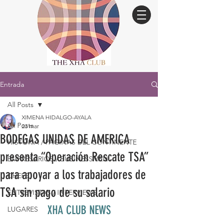
Entrada
All Posts
XIMENA HIDALGO-AYALA
All Posts
23 mar
BODEGAS UNIDAS DE AMERICA
HISTORIA / PÁGINAS DEL CONTINENTE
presenta “Operación Rescate TSA”
EMPRESARIOS / BUSINESSMEN
para apoyar a los trabajadores de
CHEFS
TSA sin pago de su salario
ENTREVISTAS / INTERVIEWS
XHA CLUB NEWS
LUGARES