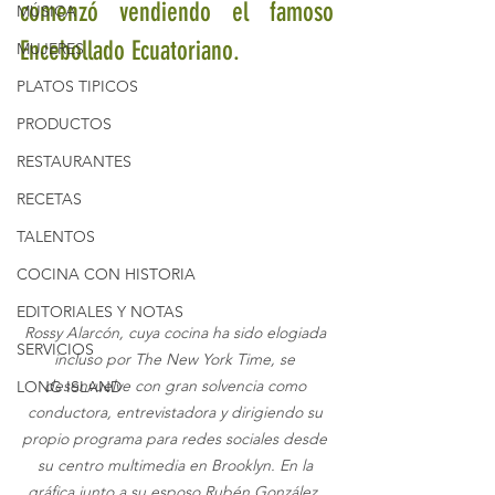
comenzó vendiendo el famoso 
MÚSICA
Encebollado Ecuatoriano.
MUJERES
PLATOS TIPICOS
PRODUCTOS
RESTAURANTES
RECETAS
TALENTOS
COCINA CON HISTORIA
EDITORIALES Y NOTAS
Rossy Alarcón, cuya cocina ha sido elogiada 
SERVICIOS
incluso por The New York Time, se 
desenvuelve con gran solvencia como 
LONG ISLAND
conductora, entrevistadora y dirigiendo su 
propio programa para redes sociales desde 
su centro multimedia en Brooklyn. En la 
gráfica junto a su esposo Rubén González, 