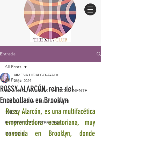
Entrada
All Posts
XIMENA HIDALGO-AYALA
All Posts
31 jul 2024
ROSSY ALARCÓN, reina del
HISTORIA / PÁGINAS DEL CONTINENTE
Encebollado en Brooklyn
EMPRESARIOS / BUSINESSMEN
Rossy Alarcón, es una multifacética 
CHEFS
emprendedora ecuatoriana, muy 
ENTREVISTAS / INTERVIEWS
conocida en Brooklyn, donde 
LUGARES