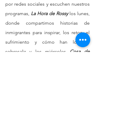
por redes sociales y escuchen nuestros 
programas, 
La Hora de Rossy
 los lunes, 
donde compartimos historias de 
inmigrantes para inspirar, los retos, el 
sufrimiento y cómo han logrado 
sobresalir y los miércoles
 Cosa de 
Locos
, una revista miscelánea, de 
chisme y crítica, muy entretenida.
Para información sobre el restaurante 
de Rossy Alarcón, haga click en el 
siguiente logo: