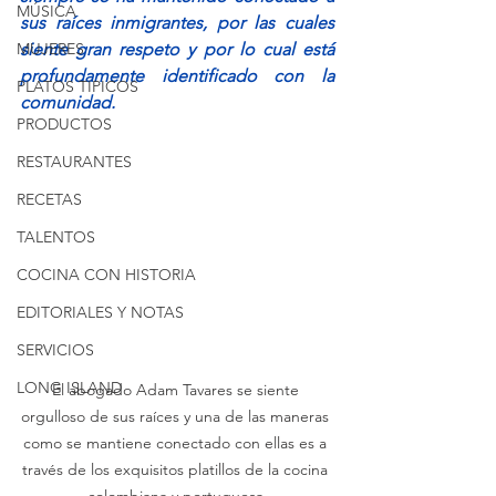
MÚSICA
sus raíces inmigrantes, por las cuales 
MUJERES
siente gran respeto y por lo cual está 
profundamente identificado con la 
PLATOS TIPICOS
comunidad.
PRODUCTOS
RESTAURANTES
RECETAS
TALENTOS
COCINA CON HISTORIA
EDITORIALES Y NOTAS
SERVICIOS
LONG ISLAND
El abogado Adam Tavares se siente 
orgulloso de sus raíces y una de las maneras 
como se mantiene conectado con ellas es a 
través de los exquisitos platillos de la cocina 