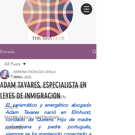
Entrada
All Posts
XIMENA HIDALGO-AYALA
All Posts
18 feb 2025
ADAM TAVARES, ESPECIALISTA EN
HISTORIA / PÁGINAS DEL CONTINENTE
LEYES DE INMIGRACION
EMPRESARIOS / BUSINESSMEN
El carismático y energético abogado 
CHEFS
Adam Tavares nació en Elmhurst, 
ENTREVISTAS / INTERVIEWS
condado de Queens. Hijo de madre 
colombiana y padre portugués, 
LUGARES
siempre se ha mantenido conectado a 