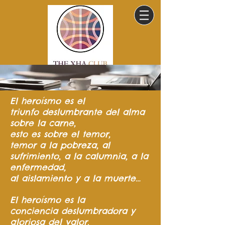
El heroísmo
es el
triunfo
deslumbrante del
alma
sobre la carne,
esto es sobre el temor,
temor a la pobreza,
al
sufrimiento,
a la calumnia,
a la
enfermedad,
al aislamiento y a la muerte…
El heroísmo es la
conciencia
deslumbradora y
gloriosa del valor.