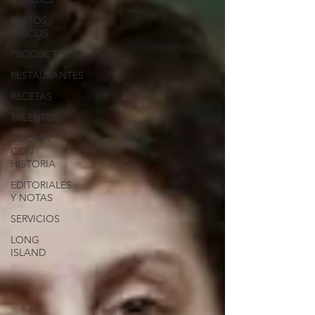
PLATOS
TIPICOS
PRODUCTOS
RESTAURANTES
RECETAS
TALENTOS
COCINA
CON
HISTORIA
EDITORIALES
Y NOTAS
SERVICIOS
LONG
ISLAND