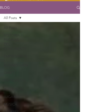
BLOG
All Posts
All Posts
HISTORIA /
PÁGINAS
DEL
CONTINENTE
EMPRESARIOS
/
BUSINESSMEN
CHEFS
ENTREVISTAS
/
INTERVIEWS
LUGARES
MÚSICA
MUJERES