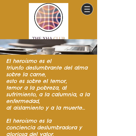
El heroísmo
es el
triunfo
deslumbrante del
alma
sobre la carne,
esto es sobre el temor,
temor a la pobreza,
al
sufrimiento,
a la calumnia,
a la
enfermedad,
al aislamiento y a la muerte…
El heroísmo es la
conciencia
deslumbradora y
gloriosa del valor.