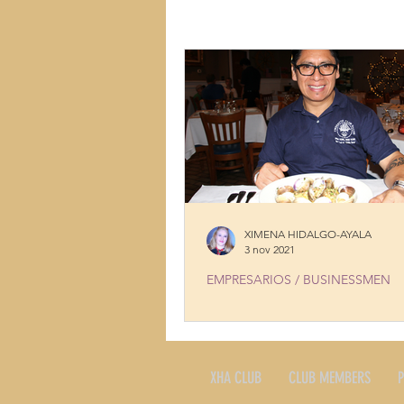
LUGARES
MÚSICA
MUJ
TALENTOS
COCINA CON HI
XIMENA HIDALGO-AYALA
3 nov 2021
EMPRESARIOS / BUSINESSMEN
MANNY ALVARADO, ORGULLO L
LITTLE ITALY
XHA CLUB
CLUB MEMBERS
P