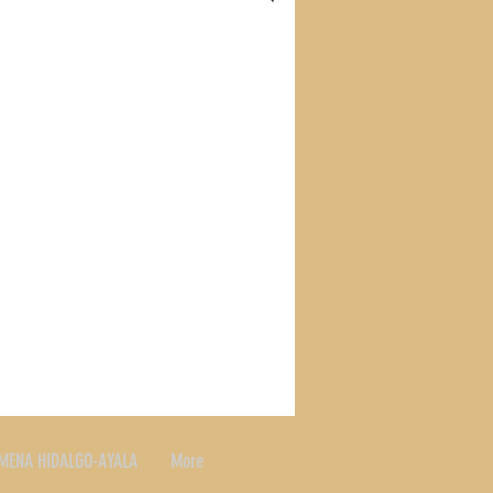
S
RECETAS
SLAND
MENA HIDALGO-AYALA
More