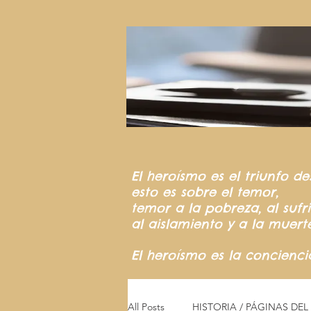
El heroísmo
es el triunfo
de
esto es sobre el temor,
temor a la pobreza,
al suf
al aislamiento y a la muert
El heroísmo es la concienc
All Posts
HISTORIA / PÁGINAS DE