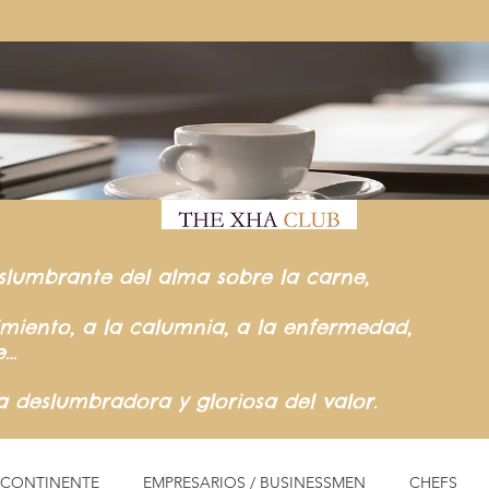
slumbrante del
alma sobre la carne,
rimiento,
a la calumnia,
a la enfermedad,
e…
ia
deslumbradora y gloriosa del valor.
L CONTINENTE
EMPRESARIOS / BUSINESSMEN
CHEFS