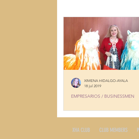
LUGARES
MÚSICA
MUJ
TALENTOS
COCINA CON HI
XIMENA HIDALGO-AYALA
18 jul 2019
EMPRESARIOS / BUSINESSMEN
LATIN AMERICAN PRODUCTS I
XHA CLUB
CLUB MEMBERS
P