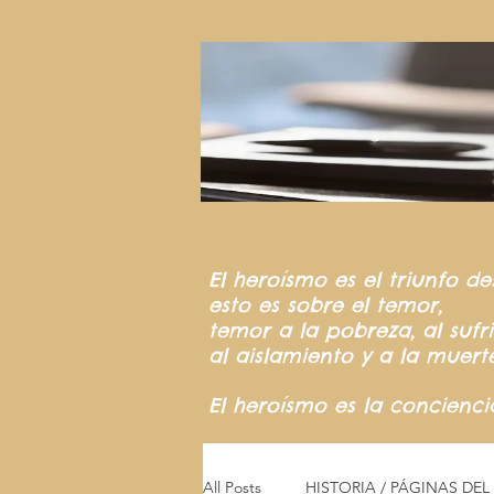
El heroísmo
es el triunfo
de
esto es sobre el temor,
temor a la pobreza,
al suf
al aislamiento y a la muert
El heroísmo es la concienc
All Posts
HISTORIA / PÁGINAS DE