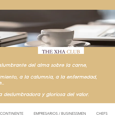
slumbrante del
alma sobre la carne,
rimiento,
a la calumnia,
a la enfermedad,
e…
ia
deslumbradora y gloriosa del valor.
L CONTINENTE
EMPRESARIOS / BUSINESSMEN
CHEFS