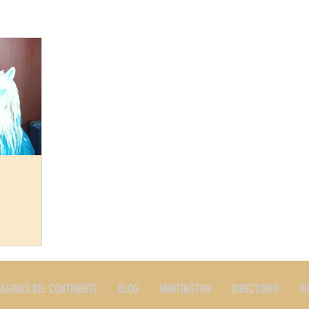
ERES
PLATOS TIPICOS
PRODUCTOS
RESTAURANTE
STORIA
EDITORIALES Y NOTAS
SERVICIOS
LONG I
N NYC
ÁGINAS DEL CONTINENTE
BLOG
HUNTINGTON
DIRECTORIO
XI