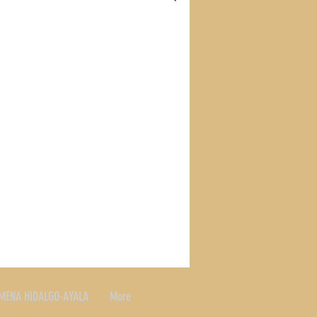
S
RECETAS
SLAND
MENA HIDALGO-AYALA
More