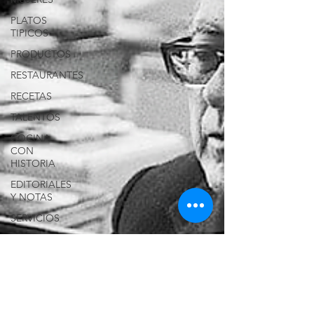
PLATOS
TIPICOS
PRODUCTOS
RESTAURANTES
RECETAS
TALENTOS
COCINA
CON
HISTORIA
EDITORIALES
Y NOTAS
SERVICIOS
LONG
ISLAND