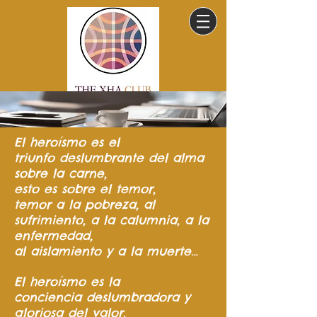
El heroísmo
es el
triunfo
deslumbrante del
alma
sobre la carne,
esto es sobre el temor,
temor a la pobreza,
al
sufrimiento,
a la calumnia,
a la
enfermedad,
al aislamiento y a la muerte…
El heroísmo es la
conciencia
deslumbradora y
gloriosa del valor.