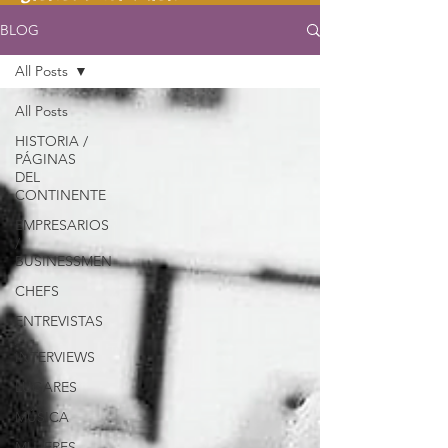
BLOG
All Posts
All Posts
HISTORIA /
PÁGINAS
DEL
CONTINENTE
EMPRESARIOS
/
BUSINESSMEN
CHEFS
ENTREVISTAS
/
INTERVIEWS
LUGARES
MÚSICA
MUJERES