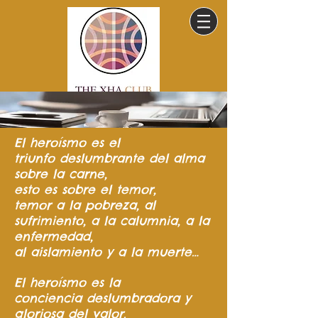
El heroísmo
es el
triunfo
deslumbrante del
alma
sobre la carne,
esto es sobre el temor,
temor a la pobreza,
al
sufrimiento,
a la calumnia,
a la
enfermedad,
al aislamiento y a la muerte…
El heroísmo es la
conciencia
deslumbradora y
gloriosa del valor.