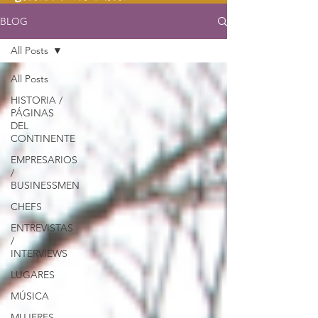
BLOG
All Posts
All Posts
HISTORIA /
PÁGINAS
DEL
CONTINENTE
EMPRESARIOS
/
BUSINESSMEN
CHEFS
ENTREVISTAS
/
INTERVIEWS
LUGARES
MÚSICA
MUJERES