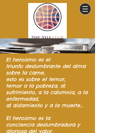
El heroísmo
es el
triunfo
deslumbrante del
alma
sobre la carne,
esto es sobre el temor,
temor a la pobreza,
al
sufrimiento,
a la calumnia,
a la
enfermedad,
al aislamiento y a la muerte…
El heroísmo es la
conciencia
deslumbradora y
gloriosa del valor.