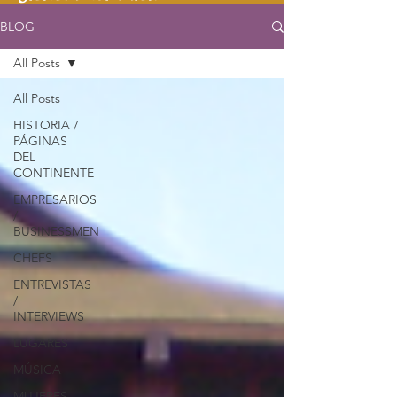
BLOG
All Posts
All Posts
HISTORIA /
PÁGINAS
DEL
CONTINENTE
EMPRESARIOS
/
BUSINESSMEN
CHEFS
ENTREVISTAS
/
INTERVIEWS
LUGARES
MÚSICA
MUJERES