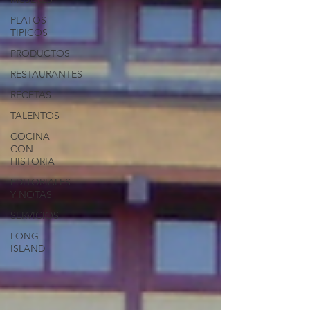
PLATOS
TIPICOS
PRODUCTOS
RESTAURANTES
RECETAS
TALENTOS
COCINA
CON
HISTORIA
EDITORIALES
Y NOTAS
SERVICIOS
LONG
ISLAND