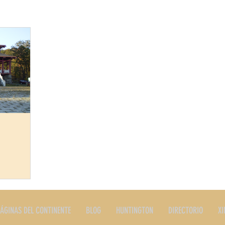
ERES
PLATOS TIPICOS
PRODUCTOS
RESTAURANTE
STORIA
EDITORIALES Y NOTAS
SERVICIOS
LONG I
ÁGINAS DEL CONTINENTE
BLOG
HUNTINGTON
DIRECTORIO
XI