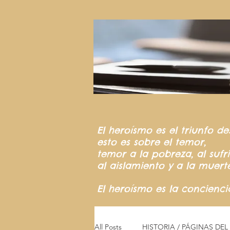
El heroísmo
es el triunfo
de
esto es sobre el temor,
temor a la pobreza,
al suf
al aislamiento y a la muert
El heroísmo es la concienc
All Posts
HISTORIA / PÁGINAS DE