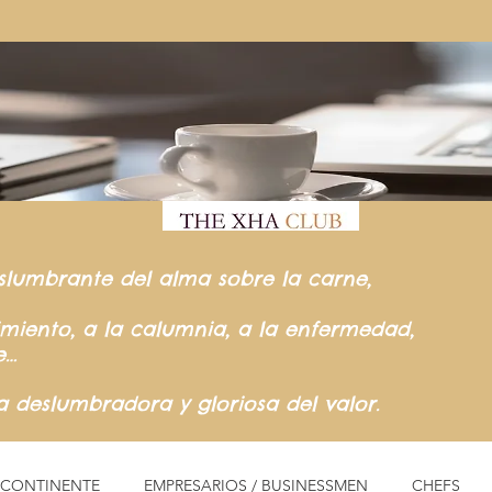
slumbrante del
alma sobre la carne,
rimiento,
a la calumnia,
a la enfermedad,
e…
ia
deslumbradora y gloriosa del valor.
L CONTINENTE
EMPRESARIOS / BUSINESSMEN
CHEFS