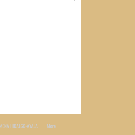
S
RECETAS
SLAND
MENA HIDALGO-AYALA
More