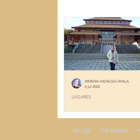
LUGARES
MÚSICA
MUJ
TALENTOS
COCINA CON HI
XIMENA HIDALGO-AYALA
6 jul 2022
LUGARES
A BUDDHIST EXPERIENCE
XHA CLUB
CLUB MEMBERS
P