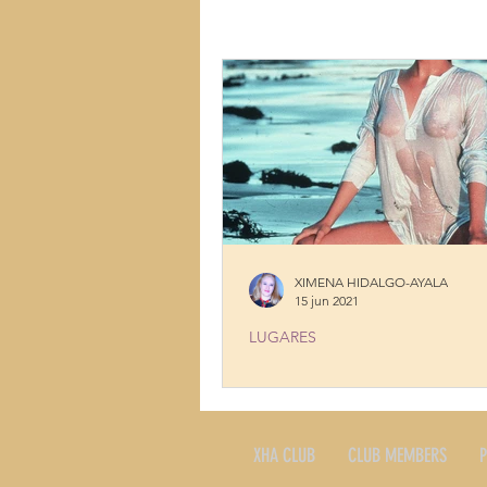
LUGARES
MÚSICA
MUJ
TALENTOS
COCINA CON HI
XIMENA HIDALGO-AYALA
15 jun 2021
LUGARES
SEXY TOURISM AMBASSADOR
XHA CLUB
CLUB MEMBERS
P