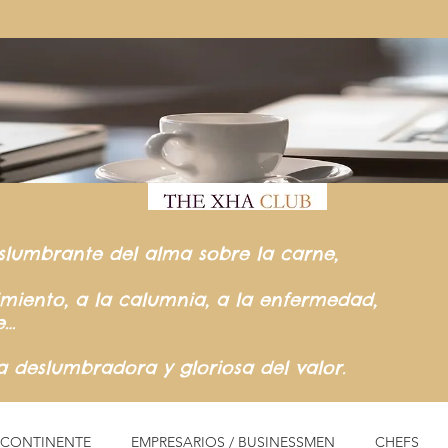
slumbrante del
alma sobre la carne,
rimiento,
a la calumnia,
a la enfermedad,
e…
ia
deslumbradora y gloriosa del valor.
L CONTINENTE
EMPRESARIOS / BUSINESSMEN
CHEFS