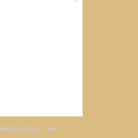
S
RECETAS
SLAND
MENA HIDALGO-AYALA
More