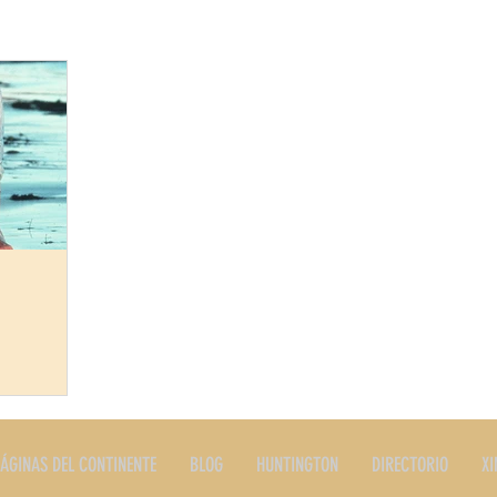
ERES
PLATOS TIPICOS
PRODUCTOS
RESTAURANTE
STORIA
EDITORIALES Y NOTAS
SERVICIOS
LONG I
ÁGINAS DEL CONTINENTE
BLOG
HUNTINGTON
DIRECTORIO
XI