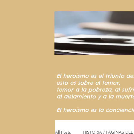
El heroísmo
es el triunfo
de
esto es sobre el temor,
temor a la pobreza,
al suf
al aislamiento y a la muert
El heroísmo es la concienc
All Posts
HISTORIA / PÁGINAS DE