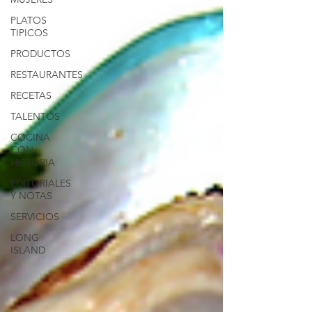
PLATOS
TIPICOS
PRODUCTOS
RESTAURANTES
RECETAS
TALENTOS
COCINA
CON
HISTORIA
EDITORIALES
Y NOTAS
SERVICIOS
LONG
ISLAND