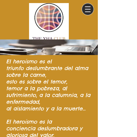
El heroísmo
es el
triunfo
deslumbrante del
alma
sobre la carne,
esto es sobre el temor,
temor a la pobreza,
al
sufrimiento,
a la calumnia,
a la
enfermedad,
al aislamiento y a la muerte…
El heroísmo es la
conciencia
deslumbradora y
gloriosa del valor.