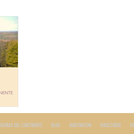
ERES
PLATOS TIPICOS
PRODUCTOS
RESTAURANTE
STORIA
EDITORIALES Y NOTAS
SERVICIOS
LONG I
INENTE
PASSION
ÁGINAS DEL CONTINENTE
BLOG
HUNTINGTON
DIRECTORIO
XI