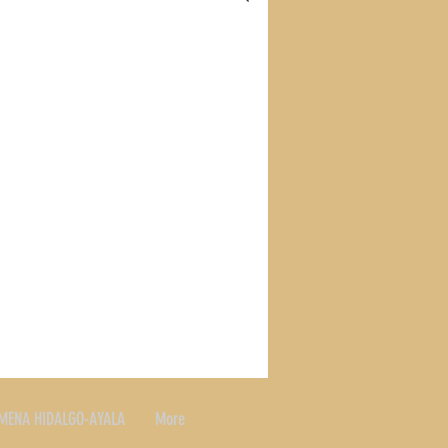
S
RECETAS
SLAND
MENA HIDALGO-AYALA
More