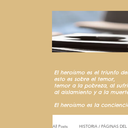
El heroísmo
es el triunfo
de
esto es sobre el temor,
temor a la pobreza,
al suf
al aislamiento y a la muert
El heroísmo es la concienc
All Posts
HISTORIA / PÁGINAS DE