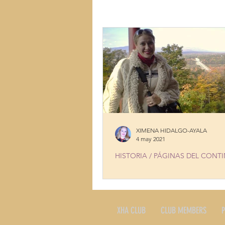
LUGARES
MÚSICA
MUJ
TALENTOS
COCINA CON HI
XIMENA HIDALGO-AYALA
4 may 2021
HISTORIA / PÁGINAS DEL CONT
FREDERIC CHURCH'S HIDDEN 
XHA CLUB
CLUB MEMBERS
P