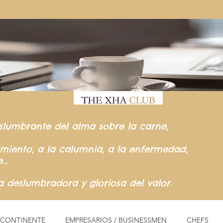
slumbrante del
alma sobre la carne,
rimiento,
a la calumnia,
a la enfermedad,
e…
ia
deslumbradora y gloriosa del valor.
L CONTINENTE
EMPRESARIOS / BUSINESSMEN
CHEFS