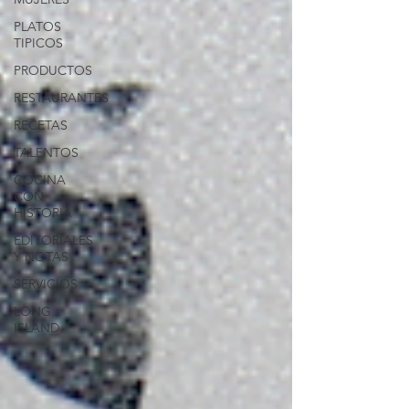
PLATOS
TIPICOS
PRODUCTOS
RESTAURANTES
RECETAS
TALENTOS
COCINA
CON
HISTORIA
EDITORIALES
Y NOTAS
SERVICIOS
LONG
ISLAND