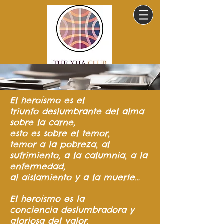
El heroísmo
es el
triunfo
deslumbrante del
alma
sobre la carne,
esto es sobre el temor,
temor a la pobreza,
al
sufrimiento,
a la calumnia,
a la
enfermedad,
al aislamiento y a la muerte…
El heroísmo es la
conciencia
deslumbradora y
gloriosa del valor.