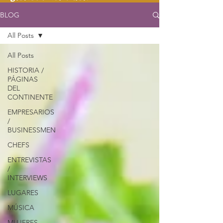
BLOG
All Posts
All Posts
HISTORIA /
PÁGINAS
DEL
CONTINENTE
EMPRESARIOS
/
BUSINESSMEN
CHEFS
ENTREVISTAS
/
INTERVIEWS
LUGARES
MÚSICA
MUJERES