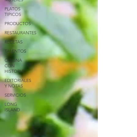
PLATOS
TIPICOS
PRODUCTOS
RESTAURANTES
RECETAS
TALENTOS
COCINA
CON
HISTORIA
EDITORIALES
Y NOTAS
SERVICIOS
LONG
ISLAND