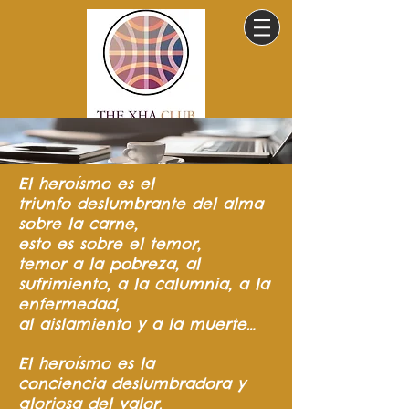
El heroísmo
es el
triunfo
deslumbrante del
alma
sobre la carne,
esto es sobre el temor,
temor a la pobreza,
al
sufrimiento,
a la calumnia,
a la
enfermedad,
al aislamiento y a la muerte…
El heroísmo es la
conciencia
deslumbradora y
gloriosa del valor.