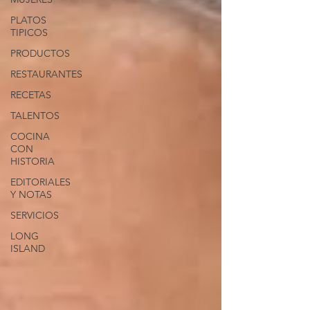
PLATOS
TIPICOS
PRODUCTOS
RESTAURANTES
RECETAS
TALENTOS
COCINA
CON
HISTORIA
EDITORIALES
Y NOTAS
SERVICIOS
LONG
ISLAND