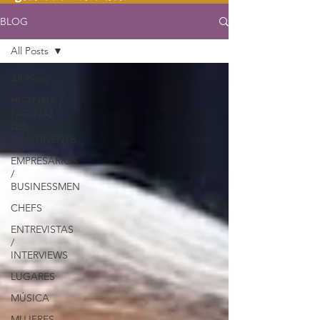
BLOG
All Posts
All Posts
HISTORIA /
PÁGINAS
DEL
CONTINENTE
EMPRESARIOS
/
BUSINESSMEN
CHEFS
ENTREVISTAS
/
INTERVIEWS
LUGARES
MÚSICA
MUJERES