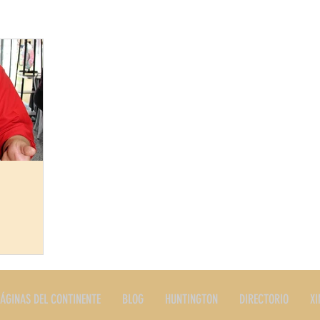
ERES
PLATOS TIPICOS
PRODUCTOS
RESTAURANTE
STORIA
EDITORIALES Y NOTAS
SERVICIOS
LONG I
AVES OF
ÁGINAS DEL CONTINENTE
BLOG
HUNTINGTON
DIRECTORIO
XI