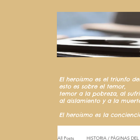
El heroísmo
es el triunfo
de
esto es sobre el temor,
temor a la pobreza,
al suf
al aislamiento y a la muert
El heroísmo es la concienc
All Posts
HISTORIA / PÁGINAS DE