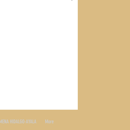
S
RECETAS
SLAND
MENA HIDALGO-AYALA
More