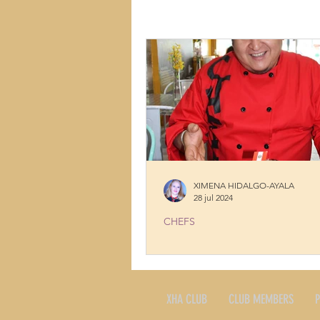
LUGARES
MÚSICA
MUJ
TALENTOS
COCINA CON HI
XIMENA HIDALGO-AYALA
28 jul 2024
CHEFS
MARIO CASTILLO, SURFING W
FLAVOR
XHA CLUB
CLUB MEMBERS
P