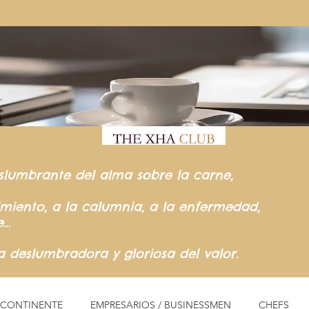
slumbrante del
alma sobre la carne,
rimiento,
a la calumnia,
a la enfermedad,
e…
ia
deslumbradora y gloriosa del valor.
L CONTINENTE
EMPRESARIOS / BUSINESSMEN
CHEFS