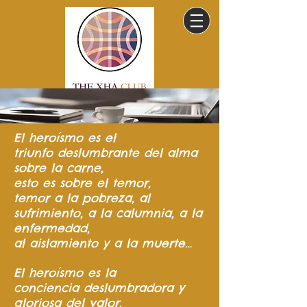
El heroísmo
es el
triunfo
deslumbrante del
alma
sobre la carne,
esto es sobre el temor,
temor a la pobreza,
al
sufrimiento,
a la calumnia,
a la
enfermedad,
al aislamiento y a la muerte…
El heroísmo es la
conciencia
deslumbradora y
gloriosa del valor.