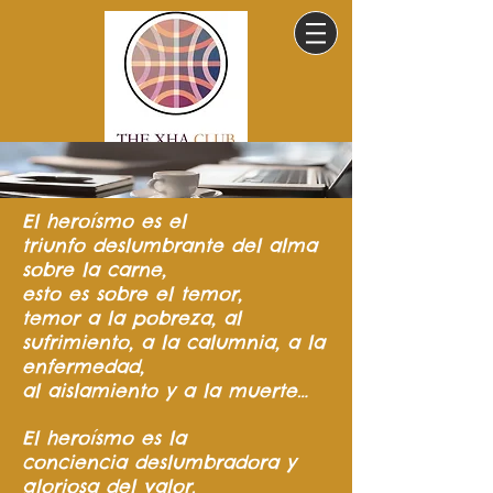
El heroísmo
es el
triunfo
deslumbrante del
alma
sobre la carne,
esto es sobre el temor,
temor a la pobreza,
al
sufrimiento,
a la calumnia,
a la
enfermedad,
al aislamiento y a la muerte…
El heroísmo es la
conciencia
deslumbradora y
gloriosa del valor.