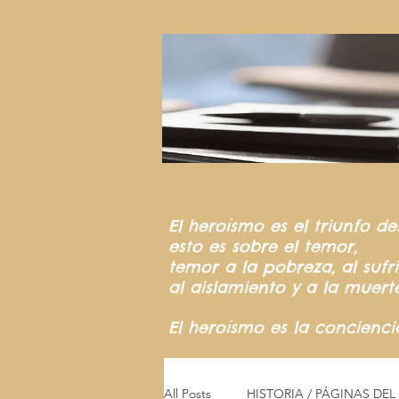
El heroísmo
es el triunfo
de
esto es sobre el temor,
temor a la pobreza,
al suf
al aislamiento y a la muert
El heroísmo es la concienc
All Posts
HISTORIA / PÁGINAS DE