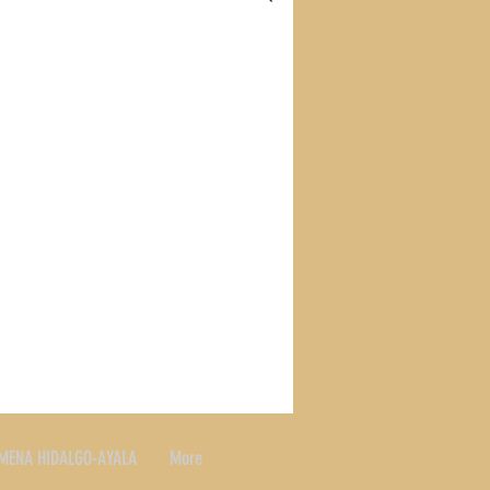
S
RECETAS
SLAND
MENA HIDALGO-AYALA
More