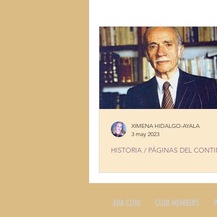
LUGARES
MÚSICA
MUJ
TALENTOS
COCINA CON HI
XIMENA HIDALGO-AYALA
3 may 2023
HISTORIA / PÁGINAS DEL CONT
ALFREDO PAREJA DIEZCANSEC
XHA CLUB
CLUB MEMBERS
P