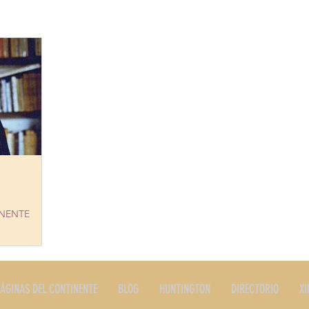
ERES
PLATOS TIPICOS
PRODUCTOS
RESTAURANTE
STORIA
EDITORIALES Y NOTAS
SERVICIOS
LONG I
INENTE
O Y YO
ÁGINAS DEL CONTINENTE
BLOG
HUNTINGTON
DIRECTORIO
XI