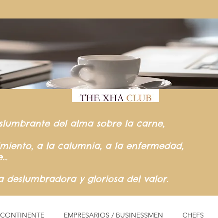
slumbrante del
alma sobre la carne,
rimiento,
a la calumnia,
a la enfermedad,
e…
ia
deslumbradora y gloriosa del valor.
L CONTINENTE
EMPRESARIOS / BUSINESSMEN
CHEFS