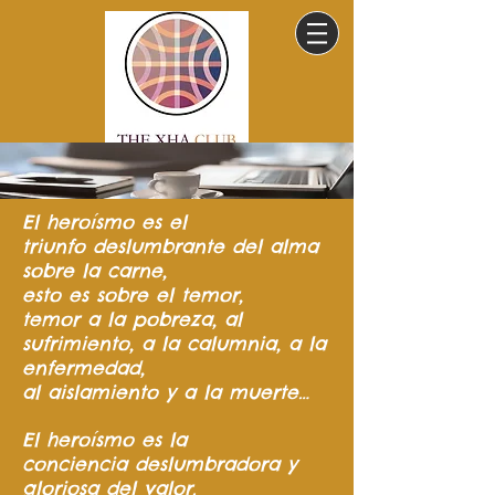
El heroísmo
es el
triunfo
deslumbrante del
alma
sobre la carne,
esto es sobre el temor,
temor a la pobreza,
al
sufrimiento,
a la calumnia,
a la
enfermedad,
al aislamiento y a la muerte…
El heroísmo es la
conciencia
deslumbradora y
gloriosa del valor.