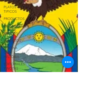
PLATOS
TIPICOS
PRODUCTOS
RESTAURANTES
RECETAS
TALENTOS
COCINA
CON
HISTORIA
EDITORIALES
Y NOTAS
SERVICIOS
LONG
ISLAND