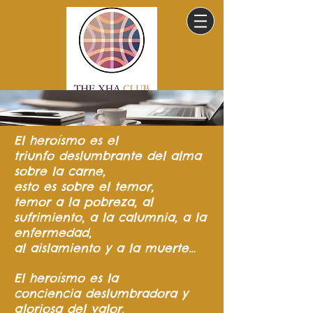
El heroísmo
es el
triunfo
deslumbrante del
alma
sobre la carne,
esto es sobre el temor,
temor a la pobreza,
al
sufrimiento,
a la calumnia,
a la
enfermedad,
al aislamiento y a la muerte…
El heroísmo es la
conciencia
deslumbradora y
gloriosa del valor.