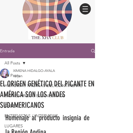
Entrada
All Posts
XIMENA HIDALGO-AYALA
All Posts
12 jun
EL ORIGEN GENÉTICO DEL PICANTE EN
HISTORIA / PÁGINAS DEL CONTINENTE
AMÉRICA SON LOS ANDES
EMPRESARIOS / BUSINESSMEN
SUDAMERICANOS
CHEFS
ENTREVISTAS / INTERVIEWS
Homenaje al producto insignia de 
LUGARES
la Región Andina.