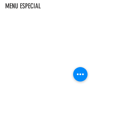
MENU ESPECIAL
Raymi se encuentra en el barrio Chelsea de 
Manhattan y durante la Semana Picante 
Peruana ofrece un Prix Fixe Menu de $38