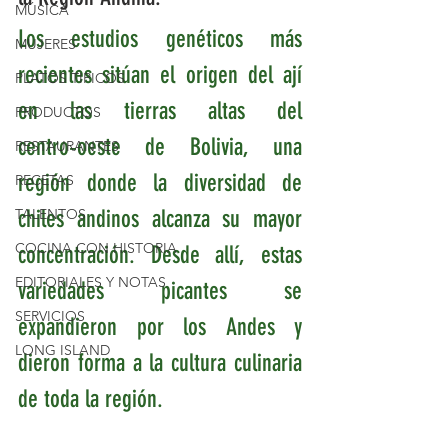
MÚSICA
Los estudios genéticos más 
MUJERES
recientes sitúan el origen del ají 
PLATOS TIPICOS
en las tierras altas del 
PRODUCTOS
centro‑oeste de Bolivia, una 
RESTAURANTES
región donde la diversidad de 
RECETAS
TALENTOS
chiles andinos alcanza su mayor 
COCINA CON HISTORIA
concentración. Desde allí, estas 
EDITORIALES Y NOTAS
variedades picantes se 
SERVICIOS
expandieron por los Andes y 
LONG ISLAND
dieron forma a la cultura culinaria 
de toda la región.